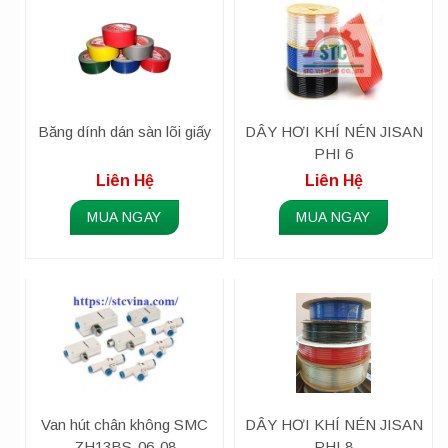
Băng dính dán sàn lõi giấy
DÂY HƠI KHÍ NÉN JISAN
PHI 6
Liên Hệ
Liên Hệ
MUA NGAY
MUA NGAY
Van hút chân không SMC
DÂY HƠI KHÍ NÉN JISAN
ZH13BS-06-08
PHI 8