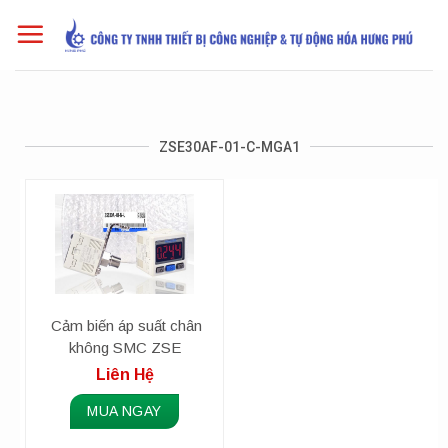
Skip
to
content
ZSE30AF-01-C-MGA1
Cảm biến áp suất chân
không SMC ZSE
series
Liên Hệ
MUA NGAY