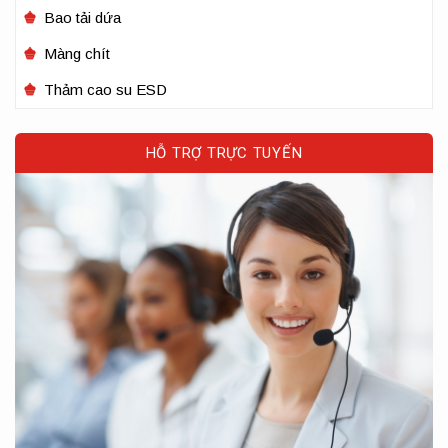
Bao tải dứa
Màng chít
Thảm cao su ESD
HỖ TRỢ TRỰC TUYẾN