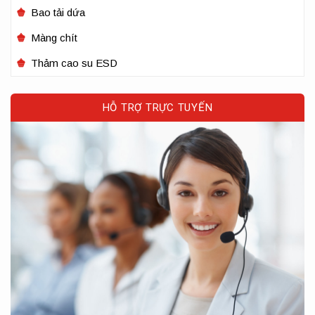
Bao tải dứa
Màng chít
Thảm cao su ESD
HỖ TRỢ TRỰC TUYẾN