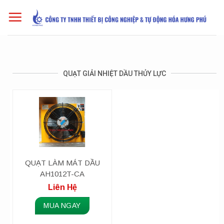
Skip
to
content
QUẠT GIẢI NHIỆT DẦU THỦY LỰC
QUẠT LÀM MÁT DẦU
AH1012T-CA
Liên Hệ
MUA NGAY