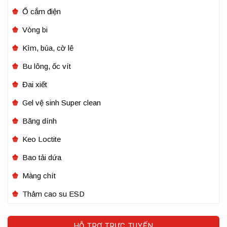
Ổ cắm điện
Vòng bi
Kìm, búa, cờ lê
Bu lông, ốc vít
Đai xiết
Gel vệ sinh Super clean
Băng dính
Keo Loctite
Bao tải dứa
Màng chít
Thảm cao su ESD
HỖ TRỢ TRỰC TUYẾN