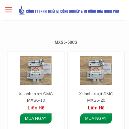
Skip
to
content
MXS6-50CS
Xi lanh trượt SMC
Xi lanh trượt SMC
MXS6-10
MXS6-20
Liên Hệ
Liên Hệ
MUA NGAY
MUA NGAY