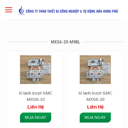
Skip
to
content
MXS6-20-M9BL
Xi lanh trượt SMC
Xi lanh trượt SMC
MXS6-10
MXS6-20
Liên Hệ
Liên Hệ
MUA NGAY
MUA NGAY