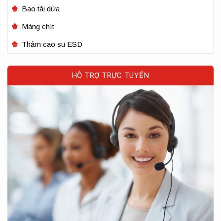
Bao tải dứa
Màng chít
Thảm cao su ESD
HỖ TRỢ TRỰC TUYẾN