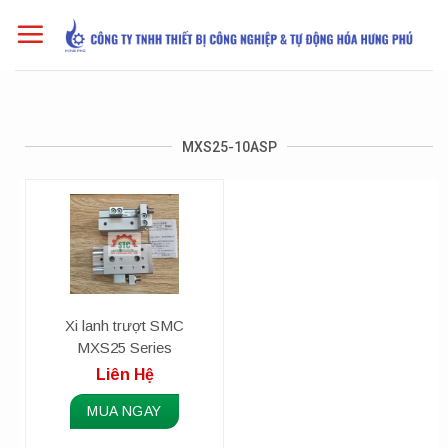
Skip
to
content
MXS25-10ASP
Xi lanh trượt SMC
MXS25 Series
Liên Hệ
MUA NGAY