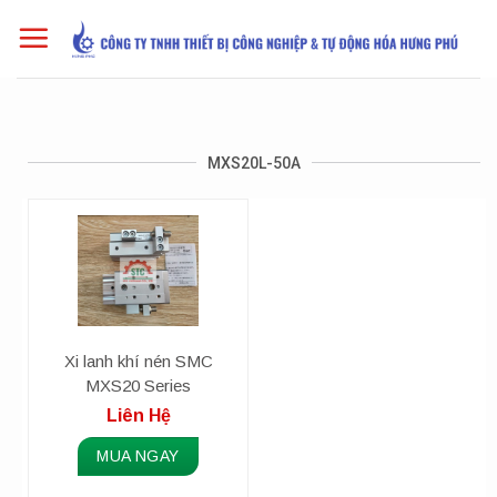
Skip
to
content
MXS20L-50A
Xi lanh khí nén SMC
MXS20 Series
Liên Hệ
MUA NGAY