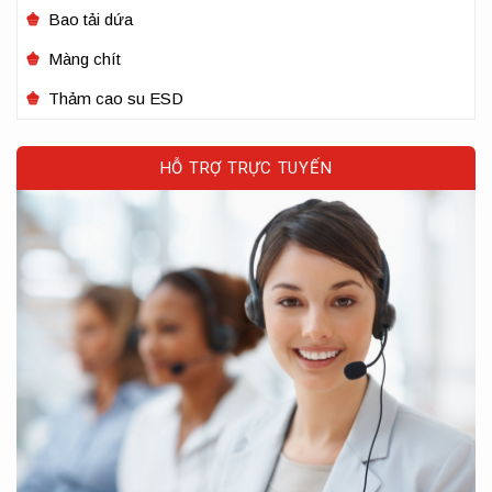
Bao tải dứa
Màng chít
Thảm cao su ESD
HỖ TRỢ TRỰC TUYẾN