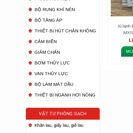
BỘ RUNG KHÍ NÉN
BỘ TĂNG ÁP
Xi lanh
THIẾT BỊ HÚT CHÂN KHÔNG
MXS1
L
CẢM BIẾN
MU
GIẢM CHẤN
BƠM THỦY LỰC
VAN THỦY LỰC
BỘ LÀM MÁT DẦU
THIẾT BỊ NGÀNH HƠI NÓNG
VẬT TƯ PHÒNG SẠCH
Khăn lau, giấy lau, giẻ lau