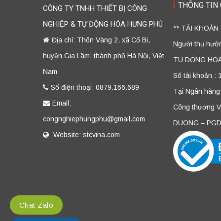
THÔNG TIN
CÔNG TY TNHH THIẾT BỊ CÔNG
NGHIỆP & TỰ ĐỘNG HÓA HƯNG PHÚ
** TÀI KHOẢN
Địa chỉ: Thôn Vàng 2, xã Cổ Bi,
Người thụ hư
huyện Gia Lâm, thành phố Hà Nội, Việt
TU DONG HO
Nam
Số tài khoản :
Số điện thoại: 0879.166.689
Tại Ngân hàng
Email:
Công thương 
congnghiephungphu@gmail.com
DUONG – PGD
Website: stcvina.com
Chat Zalo