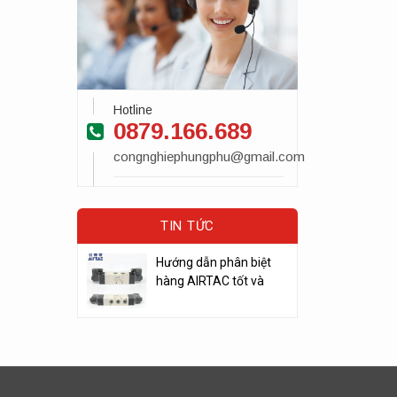
Hotline
0879.166.689
congnghiephungphu@gmail.com
TIN TỨC
Hướng dẫn phân biệt
hàng AIRTAC tốt và
kém chất lượng