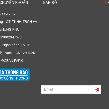
 CHUYỂN KHOẢN
BẢN ĐỒ
 CÔNG TY:
ởng : CT TNHH TBCN VA
A HUNG PHU
 119002947673
 : Ngân hàng TMCP
Việt Nam – CN CHUONG
 OCEAN PARK