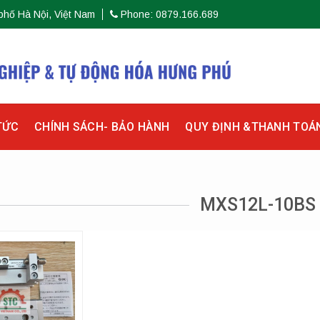
phố Hà Nội, Việt Nam
Phone: 0879.166.689
TỨC
CHÍNH SÁCH- BẢO HÀNH
QUY ĐỊNH &THANH TOÁ
MXS12L-10BS