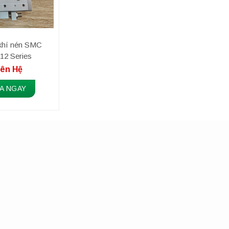
 khí nén SMC
2 Series
iên Hệ
A NGAY