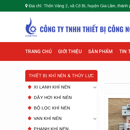
Skip
Địa chỉ: Thôn Vàng 2, xã Cổ Bi, huyện Gia Lâm, thành 
to
content
TRANG CHỦ
GIỚI THIỆU
SẢN PHẨM
TIN 
THIẾT BỊ KHÍ NÉN & THỦY LỰC
XI LANH KHÍ NÉN
DÂY HƠI KHÍ NÉN
BỘ LỌC KHÍ NÉN
VAN KHÍ NÉN
PHANH KHÍ NÉN