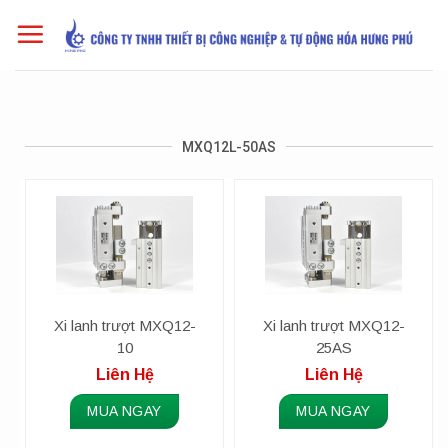
Skip
to
content
MXQ12L-50AS
Xi lanh trượt MXQ12-
Xi lanh trượt MXQ12-
10
25AS
Liên Hệ
Liên Hệ
MUA NGAY
MUA NGAY