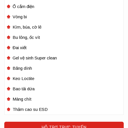
Ổ cắm điện
Vòng bi
Kìm, búa, cờ lê
Bu lông, ốc vít
Đai xiết
Gel vệ sinh Super clean
Băng dính
Keo Loctite
Bao tải dứa
Màng chít
Thảm cao su ESD
HỖ TRỢ TRỰC TUYẾN