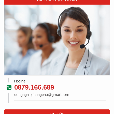
Hotline
0879.166.689
congnghiephungphu@gmail.com