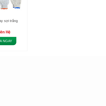
ay sợi trắng
iên Hệ
A NGAY