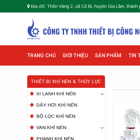
Skip
Địa chỉ: Thôn Vàng 2, xã Cổ Bi, huyện Gia Lâm, thành 
to
content
TRANG CHỦ
GIỚI THIỆU
SẢN PHẨM
TIN 
THIẾT BỊ KHÍ NÉN & THỦY LỰC
XI LANH KHÍ NÉN
DÂY HƠI KHÍ NÉN
BỘ LỌC KHÍ NÉN
VAN KHÍ NÉN
PHANH KHÍ NÉN