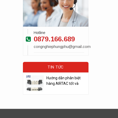
Hotline
0879.166.689
congnghiephungphu@gmail.com
TIN TỨC
Hướng dẫn phân biệt
hàng AIRTAC tốt và
kém chất lượng