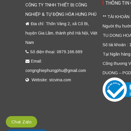
THÔNG TIN
CÔNG TY TNHH THIẾT BỊ CÔNG
NGHIỆP & TỰ ĐỘNG HÓA HƯNG PHÚ
** TÀI KHOẢN
Địa chỉ: Thôn Vàng 2, xã Cổ Bi,
Người thụ hư
huyện Gia Lâm, thành phố Hà Nội, Việt
TU DONG HO
Nam
Số tài khoản :
Số điện thoại: 0879.166.689
Tại Ngân hàng
Email:
Công thương 
congnghiephungphu@gmail.com
DUONG – PGD
Website: stcvina.com
Chat Zalo