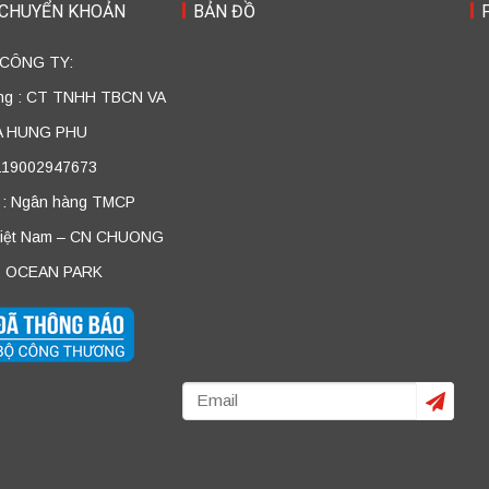
 CHUYỂN KHOẢN
BẢN ĐỒ
 CÔNG TY:
ởng : CT TNHH TBCN VA
A HUNG PHU
 119002947673
 : Ngân hàng TMCP
Việt Nam – CN CHUONG
 OCEAN PARK