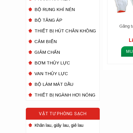
BỘ RUNG KHÍ NÉN
BỘ TĂNG ÁP
Găng t
THIẾT BỊ HÚT CHÂN KHÔNG
L
CẢM BIẾN
MU
GIẢM CHẤN
BƠM THỦY LỰC
VAN THỦY LỰC
BỘ LÀM MÁT DẦU
THIẾT BỊ NGÀNH HƠI NÓNG
VẬT TƯ PHÒNG SẠCH
Khăn lau, giấy lau, giẻ lau