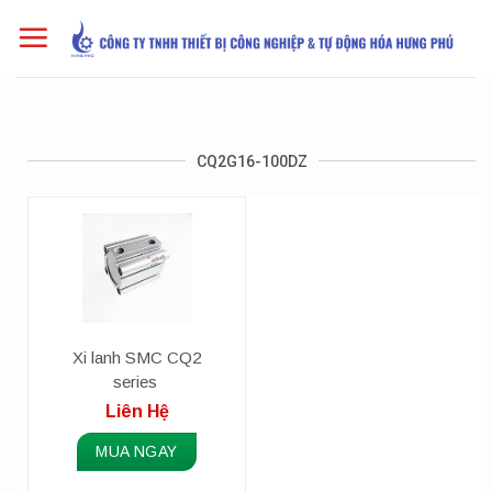
Skip
to
content
CQ2G16-100DZ
Xi lanh SMC CQ2
series
Liên Hệ
MUA NGAY