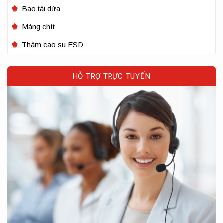
Bao tải dứa
Màng chít
Thảm cao su ESD
HỖ TRỢ TRỰC TUYẾN