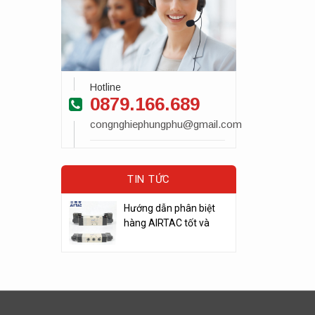
Hotline
0879.166.689
congnghiephungphu@gmail.com
TIN TỨC
Hướng dẫn phân biệt
hàng AIRTAC tốt và
kém chất lượng