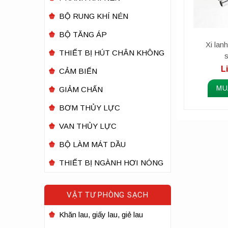
BỘ RUNG KHÍ NÉN
BỘ TĂNG ÁP
Xi la
THIẾT BỊ HÚT CHÂN KHÔNG
s
L
CẢM BIẾN
MU
GIẢM CHẤN
BƠM THỦY LỰC
VAN THỦY LỰC
BỘ LÀM MÁT DẦU
THIẾT BỊ NGÀNH HƠI NÓNG
VẬT TƯ PHÒNG SẠCH
Khăn lau, giấy lau, giẻ lau