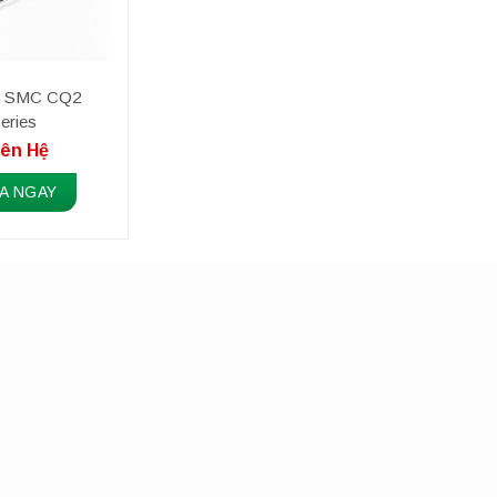
nh SMC CQ2
eries
iên Hệ
A NGAY