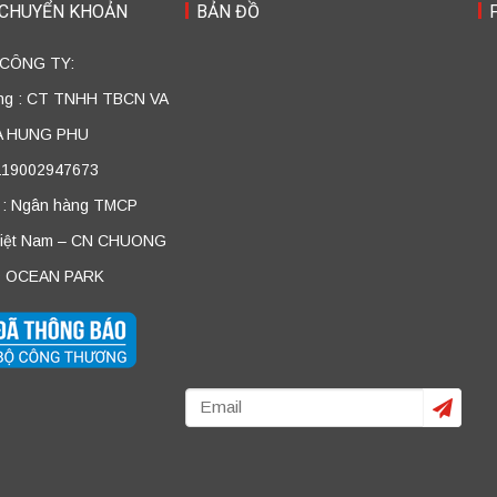
 CHUYỂN KHOẢN
BẢN ĐỒ
 CÔNG TY:
ởng : CT TNHH TBCN VA
A HUNG PHU
 119002947673
 : Ngân hàng TMCP
Việt Nam – CN CHUONG
 OCEAN PARK