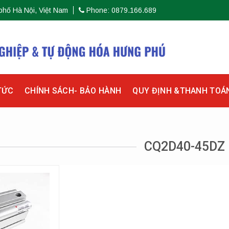
phố Hà Nội, Việt Nam
Phone: 0879.166.689
TỨC
CHÍNH SÁCH- BẢO HÀNH
QUY ĐỊNH &THANH TOÁ
CQ2D40-45DZ