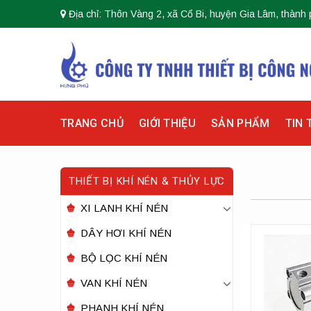
Skip
Địa chỉ: Thôn Vàng 2, xã Cổ Bi, huyện Gia Lâm, thành 
to
content
TRANG CHỦ
GIỚI THIỆU
SẢN PHẨM
TIN 
THIẾT BỊ KHÍ NÉN & THỦY LỰC
XI LANH KHÍ NÉN
DÂY HƠI KHÍ NÉN
BỘ LỌC KHÍ NÉN
VAN KHÍ NÉN
PHANH KHÍ NÉN