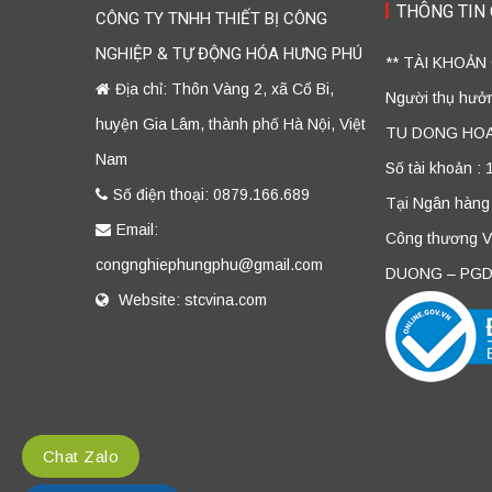
THÔNG TIN
CÔNG TY TNHH THIẾT BỊ CÔNG
NGHIỆP & TỰ ĐỘNG HÓA HƯNG PHÚ
** TÀI KHOẢN
Địa chỉ: Thôn Vàng 2, xã Cổ Bi,
Người thụ hư
huyện Gia Lâm, thành phố Hà Nội, Việt
TU DONG HO
Nam
Số tài khoản :
Số điện thoại: 0879.166.689
Tại Ngân hàng
Email:
Công thương 
congnghiephungphu@gmail.com
DUONG – PGD
Website: stcvina.com
Chat Zalo