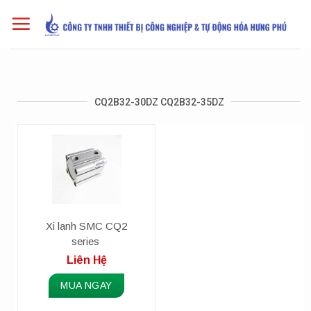
Skip
to
content
CQ2B32-30DZ CQ2B32-35DZ
Xi lanh SMC CQ2
series
Liên Hệ
MUA NGAY