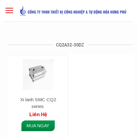
Skip
to
content
CQ2A32-30DZ
Xi lanh SMC CQ2
series
Liên Hệ
MUA NGAY