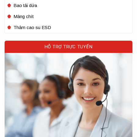
Bao tải dứa
Màng chít
Thảm cao su ESD
HỖ TRỢ TRỰC TUYẾN