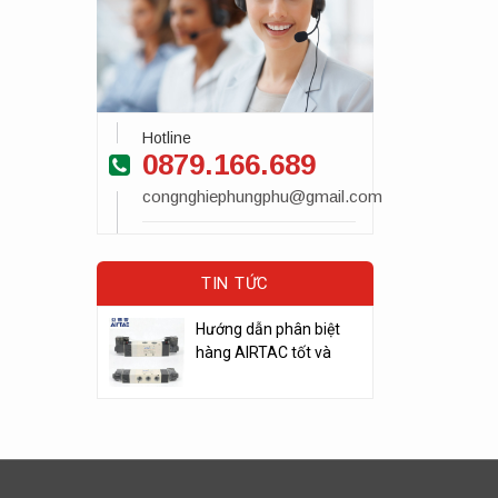
Hotline
0879.166.689
congnghiephungphu@gmail.com
TIN TỨC
Hướng dẫn phân biệt
hàng AIRTAC tốt và
kém chất lượng