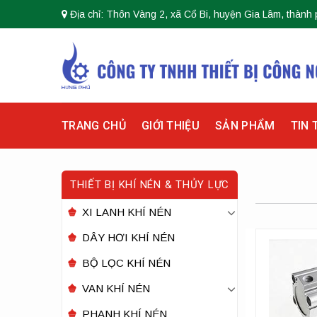
Skip
Địa chỉ: Thôn Vàng 2, xã Cổ Bi, huyện Gia Lâm, thành 
to
content
TRANG CHỦ
GIỚI THIỆU
SẢN PHẨM
TIN 
THIẾT BỊ KHÍ NÉN & THỦY LỰC
XI LANH KHÍ NÉN
DÂY HƠI KHÍ NÉN
BỘ LỌC KHÍ NÉN
VAN KHÍ NÉN
PHANH KHÍ NÉN