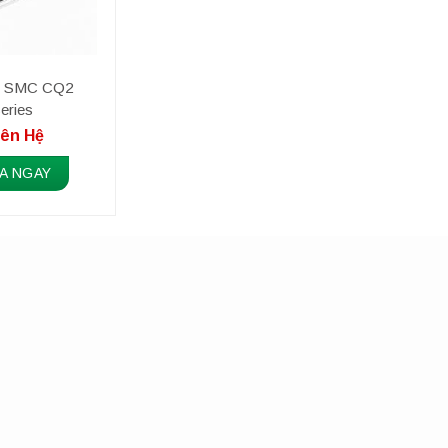
nh SMC CQ2
eries
iên Hệ
A NGAY