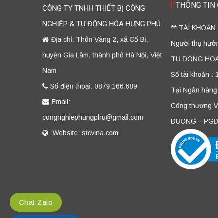
THÔNG TIN
CÔNG TY TNHH THIẾT BỊ CÔNG
NGHIỆP & TỰ ĐỘNG HÓA HƯNG PHÚ
** TÀI KHOẢN
Địa chỉ: Thôn Vàng 2, xã Cổ Bi,
Người thụ hư
huyện Gia Lâm, thành phố Hà Nội, Việt
TU DONG HO
Nam
Số tài khoản :
Số điện thoại: 0879.166.689
Tại Ngân hàng
Email:
Công thương 
congnghiephungphu@gmail.com
DUONG – PGD
Website: stcvina.com
Chat Zalo