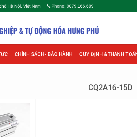
phố Hà Nội, Việt Nam
Phone: 0879.166.689
TỨC
CHÍNH SÁCH- BẢO HÀNH
QUY ĐỊNH &THANH TOÁ
CQ2A16-15D