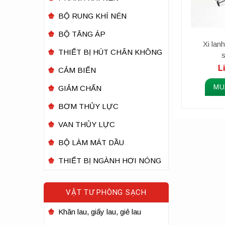
BỘ RUNG KHÍ NÉN
BỘ TĂNG ÁP
Xi la
THIẾT BỊ HÚT CHÂN KHÔNG
s
L
CẢM BIẾN
MU
GIẢM CHẤN
BƠM THỦY LỰC
VAN THỦY LỰC
BỘ LÀM MÁT DẦU
THIẾT BỊ NGÀNH HƠI NÓNG
VẬT TƯ PHÒNG SẠCH
Khăn lau, giấy lau, giẻ lau