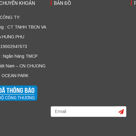
 CHUYỂN KHOẢN
BẢN ĐỒ
 CÔNG TY:
ởng : CT TNHH TBCN VA
A HUNG PHU
 119002947673
 : Ngân hàng TMCP
Việt Nam – CN CHUONG
 OCEAN PARK