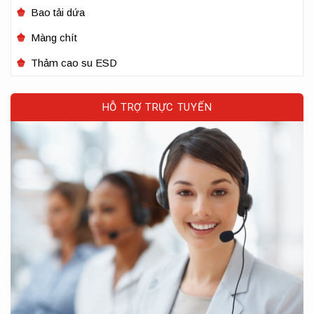
Bao tải dứa
Màng chít
Thảm cao su ESD
HỖ TRỢ TRỰC TUYẾN