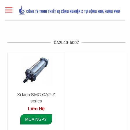
Skip
to
content
CA2L40-500Z
Xi lanh SMC CA2-Z
series
Liên Hệ
MUA NGAY