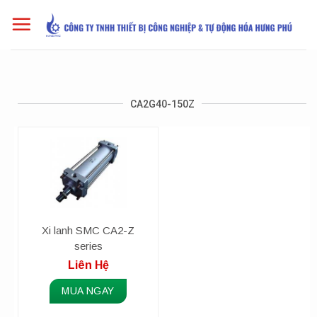
Skip
to
content
CA2G40-150Z
Xi lanh SMC CA2-Z
series
Liên Hệ
MUA NGAY