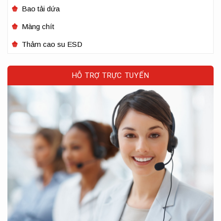
Bao tải dứa
Màng chít
Thảm cao su ESD
HỖ TRỢ TRỰC TUYẾN