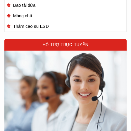
Bao tải dứa
Màng chít
Thảm cao su ESD
HỖ TRỢ TRỰC TUYẾN