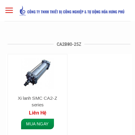
Skip
to
content
CA2B80-25Z
Xi lanh SMC CA2-Z
series
Liên Hệ
MUA NGAY